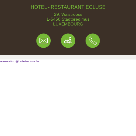
HOTEL - RESTAURANT ECLUSE
29, Waistrooss
L-5450 Stadtbredimus
LUXEMBOURG
reservation@hotel-ecluse.lu