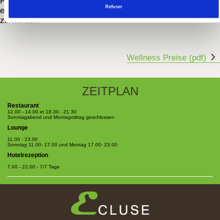
Fitness-sowie Erholungsraum und BIO Pool oder genießen
Refuser
es mit einer entspannten Massage (auf Anfrage) verwöhnt
zu werden.
Wellness Preise (pdf)
ZEITPLAN
Restaurant
12.00 - 14.00 et 18.30 - 21.30
Sonntagabend und Montagmittag geschlossen
Lounge
11.00 - 23.00
Sonntag 11.00- 17.00 und Montag 17.00- 23.00
Hotelrezeption
7.00 - 22.00 - 7/7 Tage