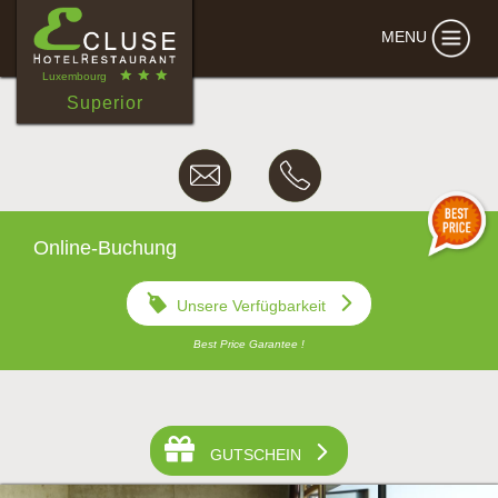
MENU
Luxembourg
Superior
Online-Buchung
Unsere Verfügbarkeit
Best Price Garantee !
•
•
•
•
GUTSCHEIN