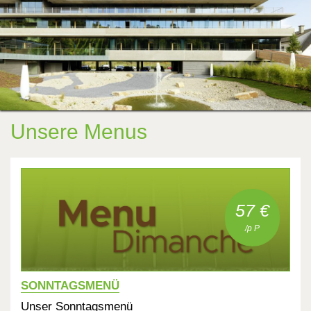
Unsere Menus
57 €
/p P
SONNTAGSMENÜ
Unser Sonntagsmenü