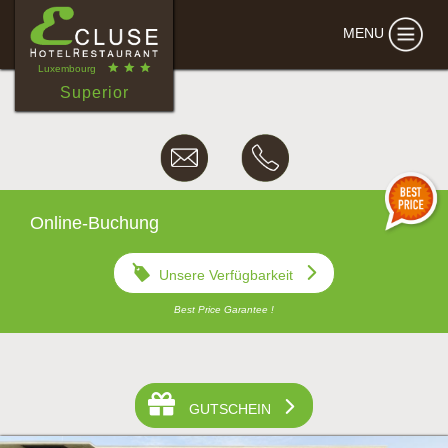
MENU
Luxembourg
Superior
Online-Buchung
Unsere Verfügbarkeit
Best Price Garantee !
•
•
•
•
•
•
•
•
•
GUTSCHEIN