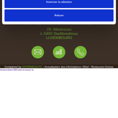
Autoriser la sélection
Refuser
HOTEL - RESTAURANT ECLUSE
29, Waistrooss
L-5450 Stadtbredimus
LUXEMBOURG
Completed by
INTERMEDIATIC
- Actualisation des informations: Hôtel - Restaurant Ecluse
reservation@hotel-ecluse.lu