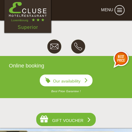
MENU
Luxembourg
Superior
Online booking
Our availability
Best Price Garantee !
•
•
•
•
•
•
•
•
•
GIFT VOUCHER